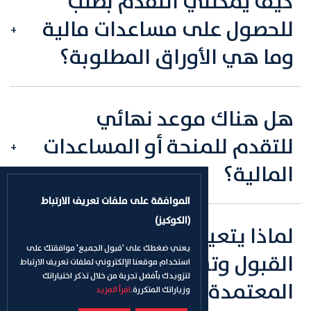
كيف يمكنني التقدم بطلب
للحصول على مساعدات مالية
وما هي الأوراق المطلوبة؟
هل هناك موعد نهائي
للتقدم للمنحة أو المساعدات
المالية؟
الموافقة على ملفات تعريف الارتباط
(الكوكيز)
لماذا يتعين علي انتظار عرض
يعني ضغطك على 'قبول الجميع' موافقتك على
القبول وتسجيل الساعات
استخدام موقعنا الإلكتروني لملفات تعريف الارتباط
لتزويدك بأفضل تجربة من خلال تذكر اختياراتك
المعتمدة قبل التقدم بطلب
وزياراتك المتكررة.
اقرأ المزيد