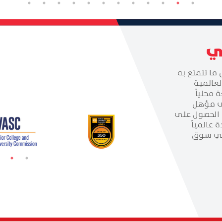
مي
ما تتمتع به
لعالمية
 محلياً
لى مؤهل
ن الحصول على
عالمياً
 في سوق