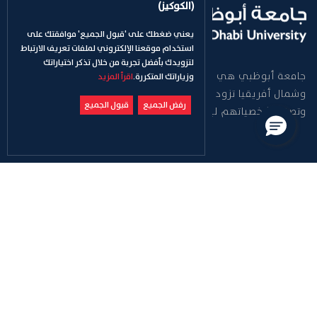
(الكوكيز)
يعني ضغطك على 'قبول الجميع' موافقتك على
استخدام موقعنا الإلكتروني لملفات تعريف الارتباط
لتزويدك بأفضل تجربة من خلال تذكر اختياراتك
جامعة أبوظبي هي جامعة رائدة في منطقة الشرق الأوسط
وزياراتك المتكررة.
اقرأ المزيد
وشمال أفريقيا تزود خريجيها وخريجاتها بالمعرفة والمهارات
رفض الجميع
قبول الجميع
وتصقل شخصياتهم ليصبحوا قادة الغد.
للاتصال بنا
الاتصال
600-550003
دوليّا
+971 2 501 55 55