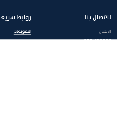
للاتصال بنا
روابط سريعة
الاتصال
التقويمات
600-550003
الطلبة
أعضاء الهيئة التد
دوليّا
والإدارية
+971 2 501 55 55
المكتبة
البريد الإلكتروني
الوظائف
admissions@adu.ac.ae