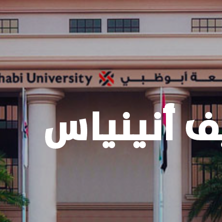
كيفية التقديم
ف أنينياس