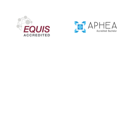
للاتصال بنا
روابط سريعة
الاتصال
التقويمات
600-550003
الطلبة
أعضاء الهيئة التد