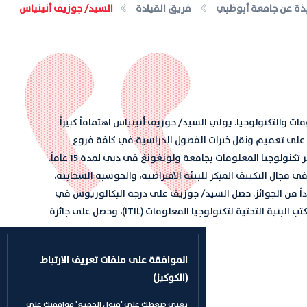
ذة عن جامعة أبوظبي
فريق القيادة
السيد/ جوزيف أنينياس
201 ليشغل منصب مدير إدارة المعلومات والتكنولوجيا. يولي السيد/ جوزيف أنينياس اهتماماً كبيراً
طوير القواعد الحاكمة لتكنولوجيا إدارة المعلومات (IMT)، كما يعمل على تعميم ونقل خبرات الفصول الدراسية في كافة فروع
جامعة أبوظبي بشكل مستمر. وقبل التحاقه بجامعة أبوظبي، شغل السيد/ جوزيف منصب مدير تكنولوجيا المعلومات بجامعة ولونغونغ في دبي لمدة 15 عاماً.
 التعليم لمدة 18 عاماً، كما كان له إسهاماته في مجال التكييف المبكر للبيئة الافتراضية، والحوسبة السحابية،
عدداً من الجوائز. حصل السيد/ جوزيف على درجة البكالوريوس في
هندسة الكمبيوتر ودرجة البكالوريوس من جامعة ولونغونغ. حاز السيد/جوزيف على اعتماد مكتب البنية التحتية لتكنولوجيا المعلومات (ITIL)، وحصل على جائزة
الموافقة على ملفات تعريف الارتباط
(الكوكيز)
يعني ضغطك على 'قبول الجميع' موافقتك على