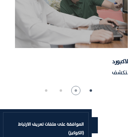
البلاكبورد
ال
استكشف
ا
الموافقة على ملفات تعريف الارتباط
بحث عن برامج
(الكوكيز)