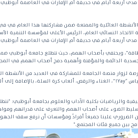
نشطة العائلية والممتعة ضمن مشاركتها هذا العام في في م
الاتحاد النسائي العام، الرئيس الأعلى لمؤسسة التنمية الأ
اقة"، ويحتفي بأصحاب الهمم، حيث تتطلع جامعة أبوظبي ضمن
سدية الدائمة والمؤقتة وأهمية دمج أصحاب الهمم في المجت
ة لزوار منصة الجامعة للمشاركة في العديد من الأنشطة الت
مؤشر كتلة الجسم، والتحديات الرياضية على "Wii"، مقياس “Yay!”، الغناء والرقص، أ
يقية والرياضيات بكلية الآداب والعلوم بجامعة أبوظبي: "نتط
تسليط الضوء على أصحاب الهمم والتعرف على قدراتهم ومواه
ن الضروري علينا جميعاً أفرادً ومؤسسات أن نرفع سقف الجهود 
امح بين جميع فئات المجتمع."