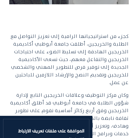
كجزء من استراتيجياتها الرامية إلى تعزيز التواصل مع
الطلبة والخريجين،
أطلقت جامعة أبوظبي أكاديمية
الخريجين الهادفة إلى تسليط الضوء على احتياجات
الخريجين والتفاعل معهم، حيث تسعى الأكاديمية
الجديدة إلى توفير فرص للتطوير المهني والشخصي
للخريجين وتقديم النصح والإرشاد اللازمين للباحثين
عن عمل.
وكان مركز التوظيف وعلاقات الخريجين التابع لإدارة
شؤون الطلبة في جامعة أبوظبي قد أطلق أكاديمية
الخريجين وفق أربع ركائز أساسية تقوم على تطوير
ثقافة نابضة بالحياة لإشراك الخريجين بشكل شامل
وهادف، وتعزيز أساليب التعلم للخريجين من خلال
الموافقة على ملفات تعريف الارتباط
خدمات وبرامج التطوير المهني، وإثراء دور رابطة