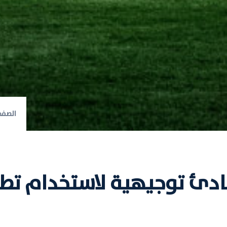
الصفح
ادئ توجيهية لاستخدام ت