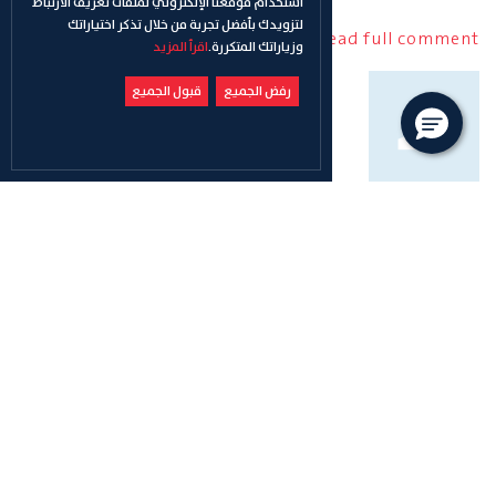
استخدام موقعنا الإلكتروني لملفات تعريف الارتباط
لتزويدك بأفضل تجربة من خلال تذكر اختياراتك
Read full comment
وزياراتك المتكررة.
اقرأ المزيد
رفض الجميع
قبول الجميع
pakistani lawn dresses
Tue Mar 10 2026
Loving the fashion aesthetics of Arzo Official. Their
collection is modern, elegant, and high-qualit
Read full comment
pakistani lawn dresses
Wed Mar 04 2026