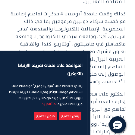
المصلحة المعنيين.
كذلك وقعت جامعة أبوظبي 4 مذكرات تفاهم إضافية
مع خمسة شركاء دوليين مرموقين بما في ذلك
المجموعة الإيطالية للتكنولوجيا والهندسة "ماير
اس. بي. آي"، وجامعة سيدني للتكنولوجيا، وجامعة
ماكماستر في هاميلتون، أونتاريو، كندا، واتفاقية
تعاون مشترك مع جامعة ساو باولو والغرفة التجارية
العربية البرازيلية في البرازيل. وتهدف مذكرات
الموافقة على ملفات تعريف الارتباط
التفاهم إلى تمكين الطلبة والمجتمع عموماً من
الوصول إلى حلول مستدامة متطورة، والارتقاء بالبحث
(الكوكيز)
الأكاديمي، وتسهيل التبادل المعرفي، وتعزيز الابتكار.
يعني ضغطك على 'قبول الجميع' موافقتك على
استخدام موقعنا الإلكتروني لملفات تعريف الارتباط
الدكتور علي سعيد بن حرمل الظاهري، رئيس مجلس
لتزويدك بأفضل تجربة من خلال تذكر اختياراتك
إدارة جامعة أبوظبي، خلال التوقيع على مذكرة
وزياراتك المتكررة.
اقرأ المزيد
تفاهم مع البروفيسور ألكسندر إزيناجو، المؤسس
والمستشار الرئيسي لـ "مجموعة سابينت
رفض الجميع
قبول الجميع
الاستشارية"، ووليد حارب الفلاحي، الرئيس التنفيذي لـ
"مركز الإمارات التجاري"، وذلك على هامش "المؤتمر