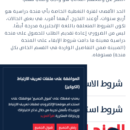
الحد الأقصى لفترة التغطية الخاصة بأي منحة دراسية هو
أربع سنوات، أوعند التخرج، أيهما أقرب. في بعض الحالات،
تكون الشروط المتعلقة باللغة الإنجليزية مدرجة أيضًا.
ليس من الضروري إعادة تقديم الطلب للحصول على منحة
دراسية معينة ما دامت شروط الإبقاء على المنحة
(المبينة ضمن التفاصيل الواردة في القسم الخاص بكل
منحة) مستوفاه.
الموافقة على ملفات تعريف الارتباط
شروط الاستحقاق
(الكوكيز)
يعني ضغطك على 'قبول الجميع' موافقتك على
استخدام موقعنا الإلكتروني لملفات تعريف الارتباط
شروط استمرارية الاستحقاق
لتزويدك بأفضل تجربة من خلال تذكر اختياراتك
وزياراتك المتكررة.
اقرأ المزيد
رفض الجميع
قبول الجميع