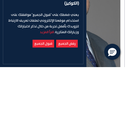
(الكوكيز)
يعني ضغطك على 'قبول الجميع' موافقتك على
استخدام موقعنا الإلكتروني لملفات تعريف الارتباط
لتزويدك بأفضل تجربة من خلال تذكر اختياراتك
وزياراتك المتكررة.
اقرأ المزيد
رفض الجميع
قبول الجميع
عميد كلية الهندسة
د. حمدي الشيباني
hamdi.sheibani@adu.ac.ae
+97125015730